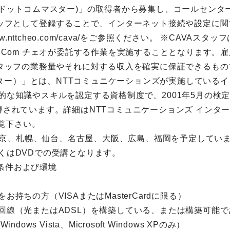
ter(ドットコムマスター)」の取得者から募集し、コールセ
タッフとして登録することで、インターネット接続や設定に
w.nttcheo.com/cava/をご参照ください。 ※CAVAスタ
 Com チェオが委託する作業を実施することとなります。
スタッフの業務量やそれに対する収入を確実に保証できるも
コムマスター）」とは、NTTコミュニケーションズが実施してい
な知識やスキルを認定する資格制度で、2001年5月の検定
されています。詳細はNTTコミュニケーションズ インター
）をご覧下さい。
京、札幌、仙台、名古屋、大阪、広島、福岡を予定していま
くはDVDでの受講となります。
条件および環境
持ちの方（VISAまたはMasterCardに限る）
回線（光またはADSL）を構築している、または構築可能で
ndows Vista、Microsoft Windows XPのみ）